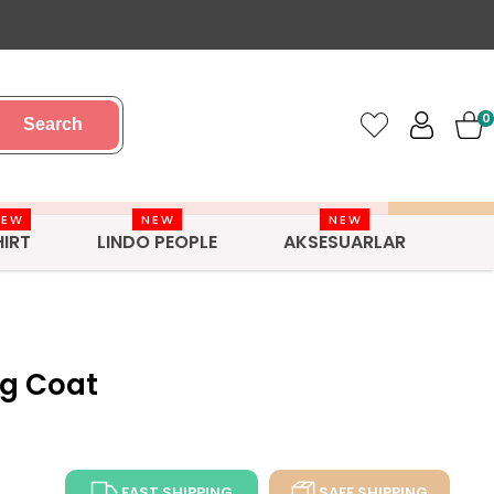
0
Search
NEW
NEW
NEW
HIRT
LINDO PEOPLE
AKSESUARLAR
og Coat
FAST SHIPPING
SAFE SHIPPING