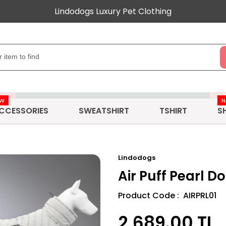
Lindodogs Luxury Pet Clothing
EW
CCESSORIES
SWEATSHIRT
TSHIRT
S
Lindodogs
Air Puff Pearl D
Product Code : AIRPRL01
2,689.00
TL