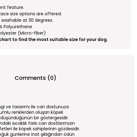
nt feature.
ace size options are offered.
ng washable at 30 degrees.
00% Polyurethane
Polyester (Micro-fiber)
 chart to find the most suitable size for your dog.
Comments (0)
rengi ve tasarımı ile can dostunuza
 uyumlu renklerden oluşan köpek
 düşündüğünün bir göstergesidir.
ndaki sıcaklık farkı can dostlarımızın
tleri ile köpek sahiplerinin gözdesidir.
soğuk günlerine inat şıklığından ödün