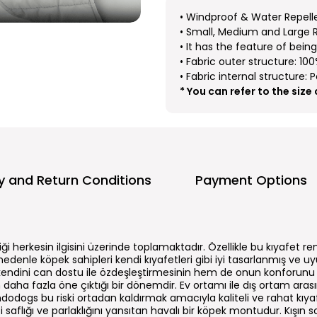
• Windproof & Water Repelle
• Small, Medium and Large R
• It has the feature of bei
• Fabric outer structure: 1
• Fabric internal structure: 
* You can refer to the size
ry and Return Conditions
Payment Options
iliği herkesin ilgisini üzerinde toplamaktadır. Özellikle bu kıyafet 
 nedenle köpek sahipleri kendi kıyafetleri gibi iyi tasarlanmış ve
 kendini can dostu ile özdeşleştirmesinin hem de onun konforunu
 daha fazla öne çıktığı bir dönemdir. Ev ortamı ile dış ortam arası
ndodogs bu riski ortadan kaldırmak amacıyla kaliteli ve rahat kıyafe
saflığı ve parlaklığını yansıtan havalı bir köpek montudur. Kışın 