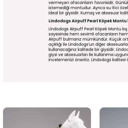
vermeyen afacanların favorisidir. Günlü
istemediği montudur. Ayrıca su itici öze
ideal bir giysidir. Kumaş ve aksesuar kalite
Lindodogs Airpuff Pearl Köpek Montu k
Lindodogs Airpuff Pearl Köpek Montu k
sayesinde hem sevimli afacanların hem de
Airpuff bulmanız mümkündür. Küçük orta v
açıklığı ile Lindodogs’un diğer aksesuarl
kullanacağınız kalitede bir giysidir. Lin
giysi ve aksesuarları ile kullanıma uyg
incelemenizi öneririz. Lindodogs kalitesi i