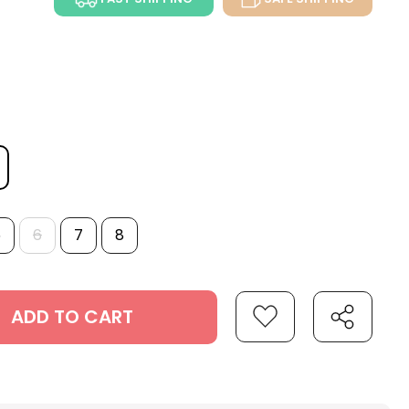
5
6
7
8
ADD TO CART