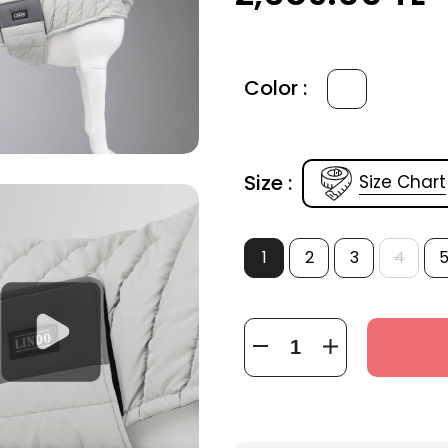
Color :
Size :
Size Chart
1
2
3
4