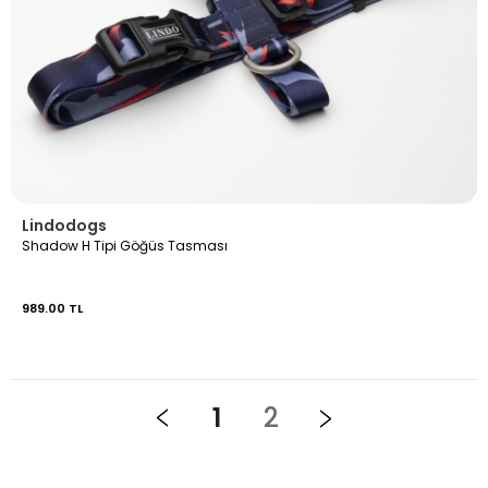
Lindodogs
Shadow H Tipi Göğüs Tasması
989.00 TL
1
2