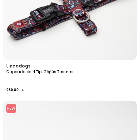
Lindodogs
Cappadocia H Tipi Göğüs Tasması
989.00 TL
NEW