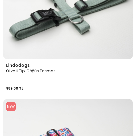
Lindodogs
OIive H Tipi Göğüs Tasması
989.00 TL
NEW