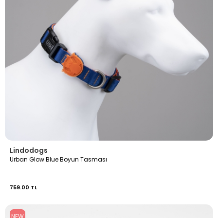
Lindodogs
Urban Glow Blue Boyun Tasması
759.00 TL
NEW