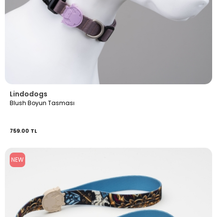
Lindodogs
Blush Boyun Tasması
759.00 TL
NEW