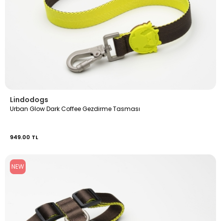
Lindodogs
Urban Glow Dark Coffee Gezdirme Tasması
949.00 TL
NEW