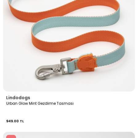
Lindodogs
Urban Glow Mint Gezdirme Tasması
949.00 TL