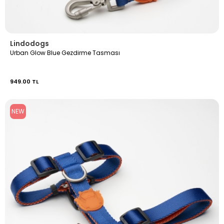
Lindodogs
Urban Glow Blue Gezdirme Tasması
949.00 TL
NEW