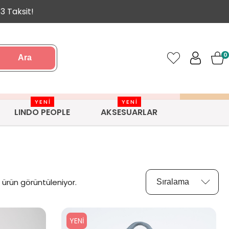
3 Taksit!
0
Ara
YENİ
YENİ
LINDO PEOPLE
AKSESUARLAR
ürün görüntüleniyor.
YENI