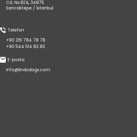
Cd. No:8/A, 34875
Sancaktepe / İstanbul
Telefon
+90 216 784 78 78
+90 544 514 82 83
E-posta
info@lindodogs.com