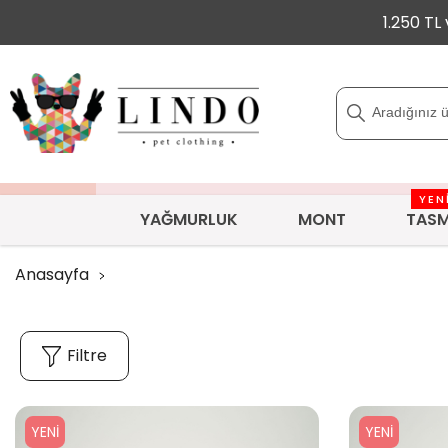
1.250 TL
YEN
YAĞMURLUK
MONT
TAS
Anasayfa
Filtre
YENI
YENI