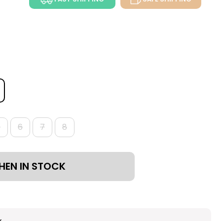
5
6
7
8
HEN IN STOCK