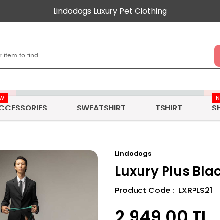
Lindodogs Luxury Pet Clothing
EW
CCESSORIES
SWEATSHIRT
TSHIRT
S
Lindodogs
Luxury Plus Bla
Product Code : LXRPLS21
2,949.00
TL