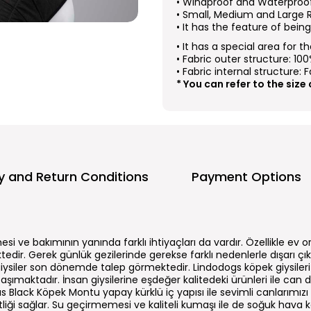
• Windproof and Waterproo
• Small, Medium and Large R
• It has the feature of bei
• It has a special area for t
• Fabric outer structure: 10
• Fabric internal structure: 
* You can refer to the size
ry and Return Conditions
Payment Options
esi ve bakımının yanında farklı ihtiyaçları da vardır. Özellikle ev 
tedir. Gerek günlük gezilerinde gerekse farklı nedenlerle dışarı çık
 giysiler son dönemde talep görmektedir. Lindodogs köpek giysil
ımaktadır. İnsan giysilerine eşdeğer kalitedeki ürünleri ile can d
 Black Köpek Montu yapay kürklü iç yapısı ile sevimli canlarımızı
liği sağlar. Su geçirmemesi ve kaliteli kumaşı ile de soğuk hava k