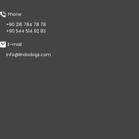
Phone
+90 216 784 78 78
+90 544 514 82 83
E-mail
info@lindodogs.com