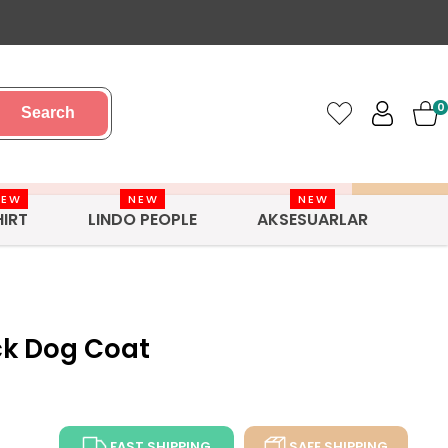
0
Search
NEW
NEW
NEW
HIRT
LINDO PEOPLE
AKSESUARLAR
ck Dog Coat
FAST SHIPPING
SAFE SHIPPING