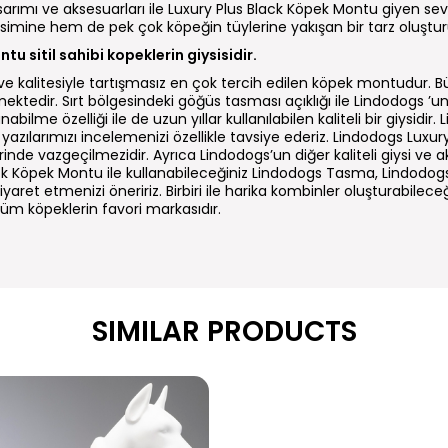
rımı ve aksesuarları ile Luxury Plus Black Köpek Montu giyen sevi
evsimine hem de pek çok köpeğin tüylerine yakışan bir tarz oluştur
u sitil sahibi kopeklerin giysisidir.
ve kalitesiyle tartışmasız en çok tercih edilen köpek montudur. B
ilmektedir. Sırt bölgesindeki göğüs tasması açıklığı ile Lindodogs ’
e özelliği ile de uzun yıllar kullanılabilen kaliteli bir giysidir. Lind
yazılarımızı incelemenizi özellikle tavsiye ederiz. Lindodogs Lux
de vazgeçilmezidir. Ayrıca Lindodogs’un diğer kaliteli giysi ve a
lack Köpek Montu ile kullanabileceğiniz Lindodogs Tasma, Lindodog
yaret etmenizi öneririz. Birbiri ile harika kombinler oluşturabilec
tüm köpeklerin favori markasıdır.
SIMILAR PRODUCTS