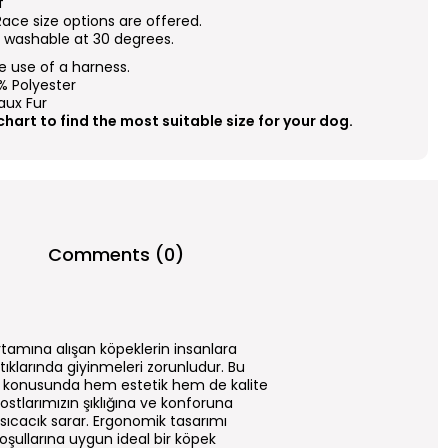
f
ace size options are offered.
ng washable at 30 degrees.
he use of a harness.
0% Polyester
Faux Fur
 chart to find the most suitable size for your dog.
Comments (0)
ortamına alışan köpeklerin insanlara
tıklarında giyinmeleri zorunludur. Bu
eri konusunda hem estetik hem de kalite
ostlarımızın şıklığına ve konforuna
 sıcacık sarar. Ergonomik tasarımı
oşullarına uygun ideal bir köpek