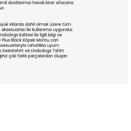
mli dostlarımızı havalı birer afacana
ur.
üyük ırklarda dahil olmak üzere tüm
un aksesuarları ile kullanıma uygundur.
odogs kalitesi ile ilgili bilgi ve
ury Plus Black Köpek Montu can
ksesuarlarıyla rahatlıkla uyum
s Sweatshirt ve Lindodogs Tshirt
eğiniz çok farklı parçalardan oluşan