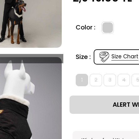
Color :
Size :
Size Chart
1
2
3
4
ALERT W