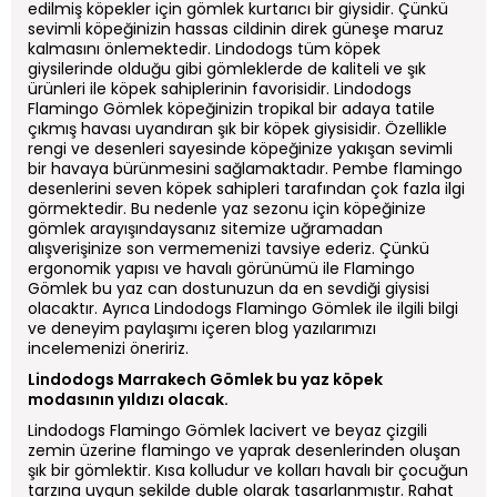
edilmiş köpekler için gömlek kurtarıcı bir giysidir. Çünkü
sevimli köpeğinizin hassas cildinin direk güneşe maruz
kalmasını önlemektedir. Lindodogs tüm köpek
giysilerinde olduğu gibi gömleklerde de kaliteli ve şık
ürünleri ile köpek sahiplerinin favorisidir. Lindodogs
Flamingo Gömlek köpeğinizin tropikal bir adaya tatile
çıkmış havası uyandıran şık bir köpek giysisidir. Özellikle
rengi ve desenleri sayesinde köpeğinize yakışan sevimli
bir havaya bürünmesini sağlamaktadır. Pembe flamingo
desenlerini seven köpek sahipleri tarafından çok fazla ilgi
görmektedir. Bu nedenle yaz sezonu için köpeğinize
gömlek arayışındaysanız sitemize uğramadan
alışverişinize son vermemenizi tavsiye ederiz. Çünkü
ergonomik yapısı ve havalı görünümü ile Flamingo
Gömlek bu yaz can dostunuzun da en sevdiği giysisi
olacaktır. Ayrıca Lindodogs Flamingo Gömlek ile ilgili bilgi
ve deneyim paylaşımı içeren blog yazılarımızı
incelemenizi öneririz.
Lindodogs Marrakech Gömlek bu yaz köpek
modasının yıldızı olacak.
Lindodogs Flamingo Gömlek lacivert ve beyaz çizgili
zemin üzerine flamingo ve yaprak desenlerinden oluşan
şık bir gömlektir. Kısa kolludur ve kolları havalı bir çocuğun
tarzına uygun şekilde duble olarak tasarlanmıştır. Rahat