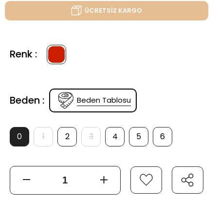
ÜCRETSİZ KARGO
Renk :
Beden :
Beden Tablosu
0
1
2
3
4
5
6