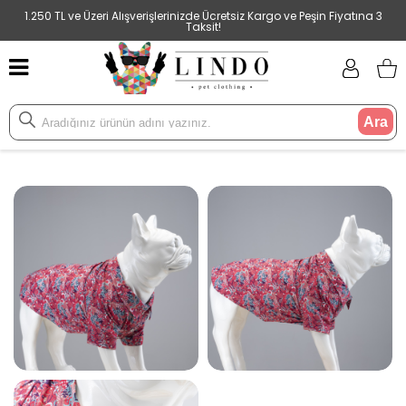
1.250 TL ve Üzeri Alışverişlerinizde Ücretsiz Kargo ve Peşin Fiyatına 3
Taksit!
Ara