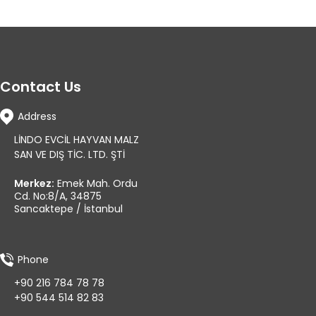
Contact Us
Address
LİNDO EVCİL HAYVAN MALZ
SAN VE DIŞ TİC. LTD. ŞTİ
Merkez:
Emek Mah. Ordu
Cd. No:8/A, 34875
Sancaktepe / İstanbul
Phone
+90 216 784 78 78
+90 544 514 82 83