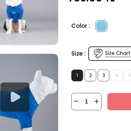
Color :
Size :
Size Chart
1
2
3
4