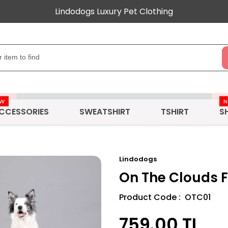
Lindodogs Luxury Pet Clothing
EW
CCESSORIES
SWEATSHIRT
TSHIRT
S
Lindodogs
On The Clouds F
Product Code : OTC01
759.00
TL