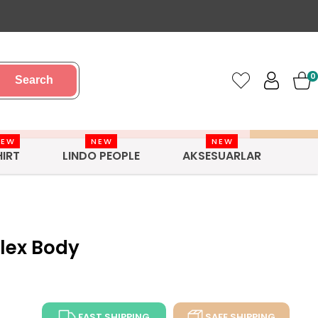
0
Search
NEW
NEW
NEW
HIRT
LINDO PEOPLE
AKSESUARLAR
lex Body
FAST SHIPPING
SAFE SHIPPING