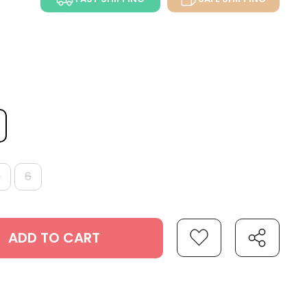
5
6
ADD TO CART