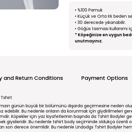
• %100 Pamuk
• Küçük ve Orta Irk beden s
• 30 derecede yıkanabilir.
• Göğüs tasması kullanımı içi
* Köpeğinize en uygun bed
unutmayınız.
ry and Return Conditions
Payment Options
Tshirt
mızın günün büyük bir bölümünü dışarda geçirmesine neden olur.
sız edebilir. Bu nedenle onların da korunmak için giydirilmeleri g
mdir. Köpekler için yaz kıyafetlerinin başında da Tshirt Bodyler geli
öpek giysileridir. Bu nedenle tshirt body seçiminde oldukça özenli
an son derece önemlidir. Bu nedenle Lindodgs Tshirt Bodyler hem