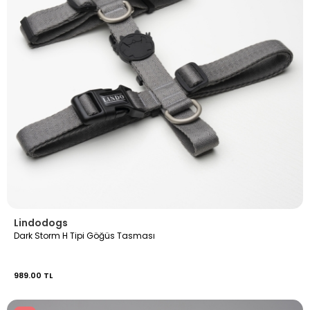
Lindodogs
Dark Storm H Tipi Göğüs Tasması
989.00 TL