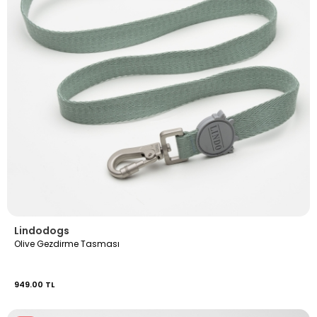
Lindodogs
Olive Gezdirme Tasması
949.00 TL