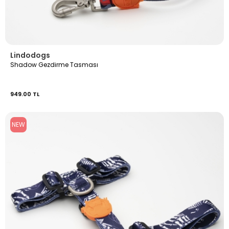
Lindodogs
Shadow Gezdirme Tasması
949.00 TL
NEW