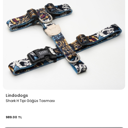
Lindodogs
Shark H Tipi Göğüs Tasması
989.00 TL