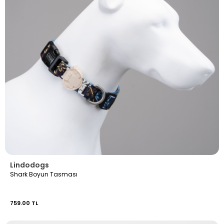
Lindodogs
Shark Boyun Tasması
759.00 TL