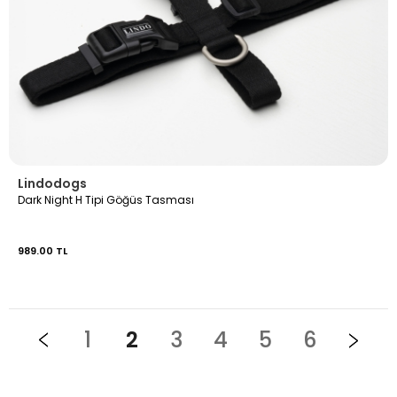
Lindodogs
Dark Night H Tipi Göğüs Tasması
989.00 TL
1
2
3
4
5
6