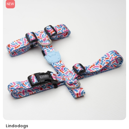
NEW
Lindodogs