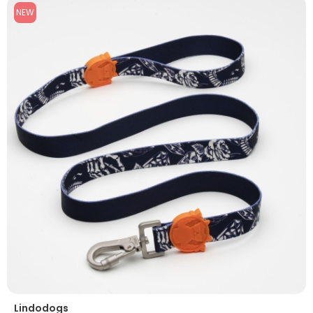
NEW
Lindodogs