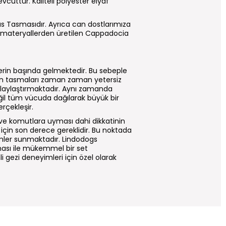
vcuttur. Kaliteli polyester elyaf
s Tasmasıdır. Ayrıca can dostlarımıza
materyallerden üretilen Cappadocia
klerin başında gelmektedir. Bu sebeple
un tasmaları zaman zaman yetersiz
olaylaştırmaktadır. Aynı zamanda
ğil tüm vücuda dağılarak büyük bir
rçekleşir.
 ve komutlara uyması dahi dikkatinin
çin son derece gereklidir. Bu noktada
ümler sunmaktadır. Lindodogs
sı ile mükemmel bir set
ezi deneyimleri için özel olarak