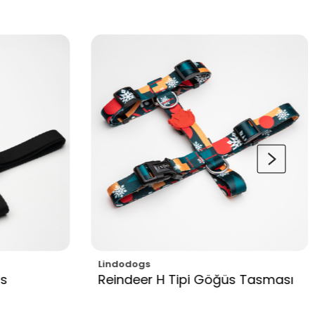
Lindodogs
Lindo
Reindeer H Tipi Göğüs Tasması
Bad 
Tasm