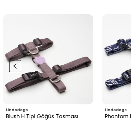
ogs
Lindodogs
 H Tipi Göğüs Tasması
Phantom H Tipi G