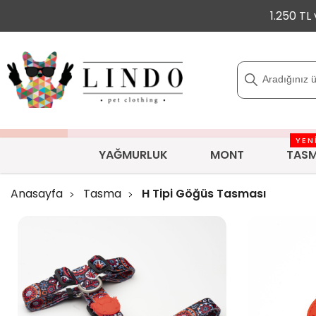
1.250 TL
YEN
YAĞMURLUK
MONT
TAS
Anasayfa
Tasma
H Tipi Göğüs Tasması