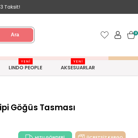
3 Taksit!
0
Ara
YENİ
YENİ
LINDO PEOPLE
AKSESUARLAR
ipi Göğüs Tasması
HIZLI GÖNDERİ
ÜCRETSİZ KARGO