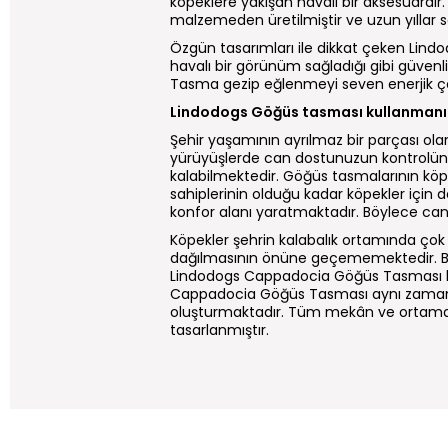
köpeklere yakışan havalı bir aksesuardır.
malzemeden üretilmiştir ve uzun yıllar 
Özgün tasarımları ile dikkat çeken Lind
havalı bir görünüm sağladığı gibi güvenli
Tasma gezip eğlenmeyi seven enerjik çoc
Lindodogs Göğüs tasması kullanmanın
Şehir yaşamının ayrılmaz bir parçası olan
yürüyüşlerde can dostunuzun kontrolün
kalabilmektedir. Göğüs tasmalarının kö
sahiplerinin olduğu kadar köpekler için
konfor alanı yaratmaktadır. Böylece can d
Köpekler şehrin kalabalık ortamında çok 
dağılmasının önüne geçememektedir. Bu n
Lindodogs Cappadocia Göğüs Tasması her 
Cappadocia Göğüs Tasması aynı zaman
oluşturmaktadır. Tüm mekân ve ortamda 
tasarlanmıştır.