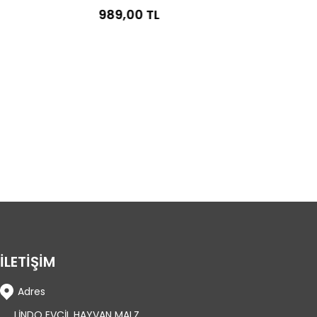
989,00 TL
989,
İLETİŞİM
Adres
LİNDO EVCİL HAYVAN MALZ