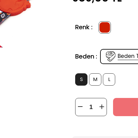
Renk :
Beden :
Beden 
S
M
L