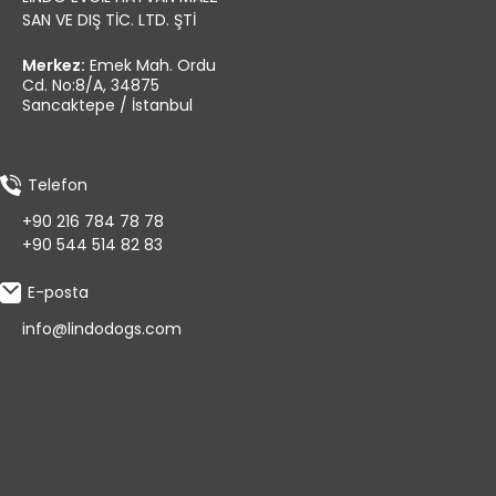
SAN VE DIŞ TİC. LTD. ŞTİ
Merkez:
Emek Mah. Ordu
Cd. No:8/A, 34875
Sancaktepe / İstanbul
Telefon
+90 216 784 78 78
+90 544 514 82 83
E-posta
info@lindodogs.com