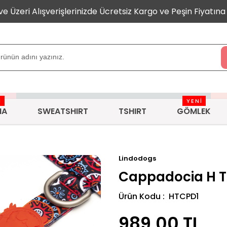
 ve Üzeri Alışverişlerinizde Ücretsiz Kargo ve Peşin Fiyatına 
İ
YENİ
MA
SWEATSHIRT
TSHIRT
GÖMLEK
Lindodogs
Cappadocia H T
Ürün Kodu : HTCPD1
989,00
TL