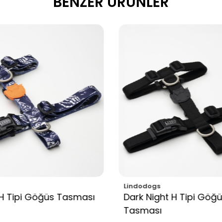
BENZER ÜRÜNLER
Lindodogs
öğüs Tasması
Dark Night H Tipi Göğüs
Tasması