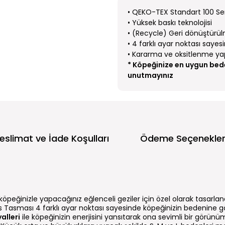
• QEKO-TEX Standart 100 Sert
• Yüksek baskı teknolojisi
• (Recycle) Geri dönüştür
• 4 farklı ayar noktası saye
• Kararma ve oksitlenme y
* Köpeğinize en uygun bed
unutmayınız
eslimat ve İade Koşulları
Ödeme Seçenekler
inizle yapacağınız eğlenceli geziler için özel olarak tasarlanan k
sması 4 farklı ayar noktası sayesinde köpeğinizin bedenine göre a
alleri
ile köpeğinizin enerjisini yansıtarak ona sevimli bir görünüm