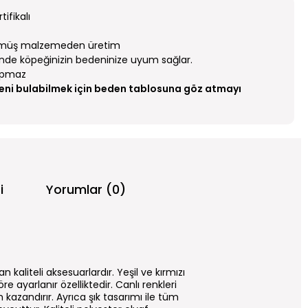
ifikalı
ülmüş malzemeden üretim
sinde köpeğinizin bedeninize uyum sağlar.
apmaz
eni bulabilmek için beden tablosuna göz atmayı
i
Yorumlar (0)
aliteli aksesuarlardır. Yeşil ve kırmızı
yarlanır özelliktedir. Canlı renkleri
 kazandırır. Ayrıca şık tasarımı ile tüm