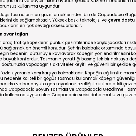
 Küçük orta ve büyük ırklara uyacak şekilde S, M ve L bedenleri me
sorunsuz kullanıma uygundur.
odogs tasmaların en güzel örneklerinden biri de Cappadocia Göğü
klerini de sağlamaktadır. Yüksek baskı teknolojisi ve
çevre dostu
ukların en çok sevdiği aksesuarlarıdır.
 avantajları
 araç trafiği köpeklerin günlük gezintilerinde karşılaşacakları ris
ü sağlamak en önemli konudur. Şehrin kalabalık ortamında boy
peğin bedenini bütünüyle kavrayarak köpeğin yönlendirilmesini k
 de büyük konfordur. Tasmanın yarattığı basınç tek bir noktaya de
ostunuzla yapacağınız aktiviteler keyifli ve güvenli bir şekilde ge
fazla uyaranla karşı karşıya kalmaktadır. Köpeğin eğitimli olması
edenle kaliteli bir göğüs tasması kullanmak köpeğin güvenliği i
ırka ve her boyuta göre ayarlanır özelliği ile sizlere etkili çöz
da Cappadocia Boyun Tasması ve Cappadocia Gezdirme Tasma
kullanıma uygun olan Cappadocia serisi daha mutlu ve güvenli g