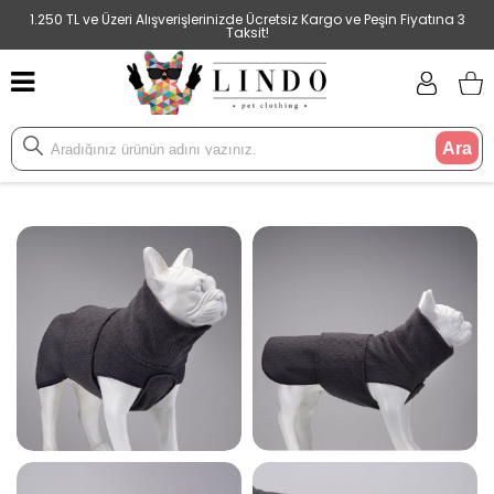
1.250 TL ve Üzeri Alışverişlerinizde Ücretsiz Kargo ve Peşin Fiyatına 3
Taksit!
Ara