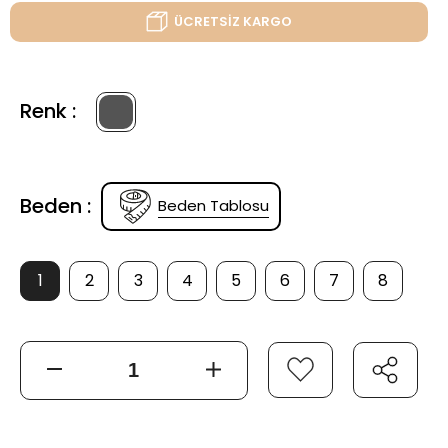
ÜCRETSİZ KARGO
Renk :
Beden :
Beden Tablosu
1
2
3
4
5
6
7
8