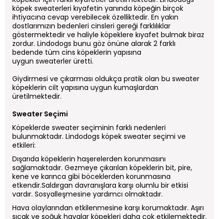
köpek sweaterleri
kıyafetin yanında köpeğin birçok
ihtiyacına cevap verebilecek özelliktedir. En yakın
dostlarımızın bedenleri cinsleri gereği farklılıklar
göstermektedir ve haliyle köpeklere kıyafet bulmak biraz
zordur. Lindodogs bunu göz önüne alarak 2 farklı
bedende tüm cins köpeklerin yapısına
uygun
sweaterler
üretti.
Giydirmesi ve çıkarması oldukça pratik olan bu sweater
köpeklerin cilt yapısına uygun kumaşlardan
üretilmektedir.
Sweater Seçimi
Köpeklerde
sweater
seçiminin farklı nedenleri
bulunmaktadır. Lindodogs köpek sweater seçimi ve
etkileri:
Dışarıda köpeklerin haşerelerden korunmasını
sağlamaktadır. Gezmeye çıkarılan köpeklerin bit, pire,
kene ve karınca gibi böceklerden korunmasına
etkendir.Saldırgan davranışlara karşı olumlu bir etkisi
vardır. Sosyalleşmesine yardımcı olmaktadır.
Hava olaylarından etkilenmesine karşı korumaktadır. Aşırı
sıcak ve soğuk havalar köpekleri daha çok etkilemektedir.