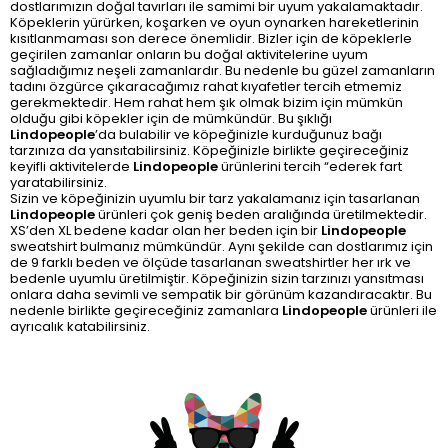
dostlarımızın doğal tavırları ile samimi bir uyum yakalamaktadır.
Köpeklerin yürürken, koşarken ve oyun oynarken hareketlerinin
kısıtlanmaması son derece önemlidir. Bizler için de köpeklerle
geçirilen zamanlar onların bu doğal aktivitelerine uyum
sağladığımız neşeli zamanlardır. Bu nedenle bu güzel zamanların
tadını özgürce çıkaracağımız rahat kıyafetler tercih etmemiz
gerekmektedir. Hem rahat hem şık olmak bizim için mümkün
olduğu gibi köpekler için de mümkündür. Bu şıklığı
Lindopeople
’da bulabilir ve köpeğinizle kurduğunuz bağı
tarzınıza da yansıtabilirsiniz. Köpeğinizle birlikte geçireceğiniz
keyifli aktivitelerde
Lindopeople
ürünlerini tercih “ederek fart
yaratabilirsiniz.
Sizin ve köpeğinizin uyumlu bir tarz yakalamanız için tasarlanan
Lindopeople
ürünleri çok geniş beden aralığında üretilmektedir.
XS’den XL bedene kadar olan her beden için bir
Lindopeople
sweatshirt bulmanız mümkündür. Aynı şekilde can dostlarımız için
de 9 farklı beden ve ölçüde tasarlanan sweatshirtler her ırk ve
bedenle uyumlu üretilmiştir. Köpeğinizin sizin tarzınızı yansıtması
onlara daha sevimli ve sempatik bir görünüm kazandıracaktır. Bu
nedenle birlikte geçireceğiniz zamanlara
Lindopeople
ürünleri ile
ayrıcalık katabilirsiniz.