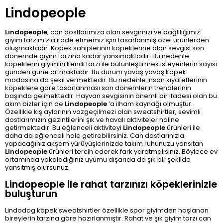
Lindopeople
Lindopeople
; can dostlarımıza olan sevgimizi ve bağlılığımız
giyim tarzımızla ifade etmemiz için tasarlanmış özel ürünlerden
oluşmaktadır. Köpek sahiplerinin köpeklerine olan sevgisi son
dönemde giyim tarzına kadar yansımaktadır. Bu nedenle
köpeklerin giyimini kendi tarzı ile bütünleştirmek isteyenlerin sayısı
günden güne artmaktadır. Bu durum yavaş yavaş köpek
modasına da şekil vermektedir. Bu nedenle insan kıyafetlerinin
köpeklere göre tasarlanması son dönemlerin trendlerinin
başında gelmektedir. Hayvan sevgisinin önemli bir ifadesi olan bu
akım bizler için de
Lindopeople
‘a ilham kaynağı olmuştur.
Özellikle kış aylarının vazgeçilmezi olan sweatshirtler, sevimli
dostlarımızın gezintilerini şık ve havalı aktiviteler haline
getirmektedir. Bu eğlenceli aktiviteyi
Lindopeople
ürünleri ile
daha da eğlenceli hale getirebilirsiniz. Can dostlarınızla
yapacağınız akşam yürüyüşlerinizde takım ruhunuzu yansıtan
Lindopeople
ürünleri tercih ederek fark yaratmalısınız. Böylece ev
ortamında yakaladığınız uyumu dışarıda da şık bir şekilde
yansıtmış olursunuz.
Lindopeople ile rahat tarzınızı köpeklerinizle
buluşturun
Lindodog köpek sweatshirtler özellikle spor giyimden hoşlanan
bireylerin tarzına göre hazırlanmıştır. Rahat ve şık giyim tarzı can