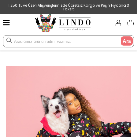
1.250 TL ve Üzeri Alışverişlerinizde Ücretsiz Kargo ve Peşin Fiyatına 3
Taksit!
Ara