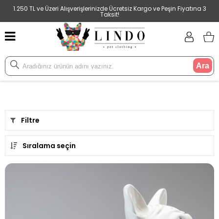
1.250 TL ve Üzeri Alışverişlerinizde Ücretsiz Kargo ve Peşin Fiyatına 3
Taksit!
Ara
Filtre
Sıralama seçin