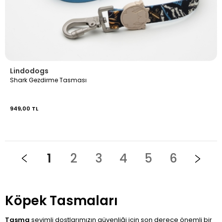
Lindodogs
Shark Gezdirme Tasması
949,00 TL
1
2
3
4
5
6
Köpek Tasmaları
Tasma
sevimli dostlarımızın güvenliği için son derece önemli bir