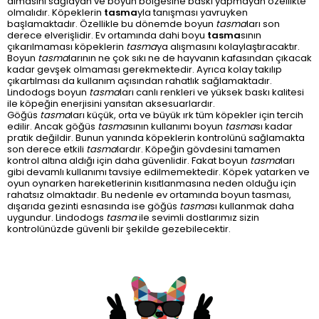
almasını sağlayan ve boyun bölgesine baskı yapmayan özellikte
olmalıdır. Köpeklerin
tasma
yla tanışması yavruyken
başlamaktadır. Özellikle bu dönemde boyun
tasma
ları son
derece elverişlidir. Ev ortamında dahi boyu
tasma
sının
çıkarılmaması köpeklerin
tasma
ya alışmasını kolaylaştıracaktır.
Boyun
tasma
larının ne çok sıkı ne de hayvanın kafasından çıkacak
kadar gevşek olmaması gerekmektedir. Ayrıca kolay takılıp
çıkartılması da kullanım açısından rahatlık sağlamaktadır.
Lindodogs boyun
tasma
ları canlı renkleri ve yüksek baskı kalitesi
ile köpeğin enerjisini yansıtan aksesuarlardır.
Göğüs
tasma
ları küçük, orta ve büyük ırk tüm köpekler için tercih
edilir. Ancak göğüs
tasma
sının kullanımı boyun
tasma
sı kadar
pratik değildir. Bunun yanında köpeklerin kontrolünü sağlamakta
son derece etkili
tasma
lardır. Köpeğin gövdesini tamamen
kontrol altına aldığı için daha güvenlidir. Fakat boyun
tasma
ları
gibi devamlı kullanımı tavsiye edilmemektedir. Köpek yatarken ve
oyun oynarken hareketlerinin kısıtlanmasına neden olduğu için
rahatsız olmaktadır. Bu nedenle ev ortamında boyun tasması,
dışarıda gezinti esnasında ise göğüs
tasma
sı kullanmak daha
uygundur. Lindodogs
tasma
ile sevimli dostlarımız sizin
kontrolünüzde güvenli bir şekilde gezebilecektir.