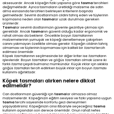
aksesuardır. Ancak köpeğin fiziki yapısına göre
tasma
tercihleri
değişmektedir. Ayrıca tasmaların üretildiği malzeme de satın
alma esnasında tercihleri belirleyen kriterlerin başında
gelmektedir. Sevimli dostlarımızın cildini tahriş eden ve tüylerinin
kopmasına neden olan
tasma
lar uzak durulması gereken
ürünlerdir.
Tasma
lar sevimli dostlarımızın güvenle gezintiye çıkması için
gereklidir. Ancak
tasma
nın güvenli olduğu kadar ergonomik ve
rahat olması da beklenir. Öncelikle boyun
tasma
larının
malzemelerinin yumuşak ve köpeği denetlemeye çakışırken
canını yakmayan özellikte olması gerekir. Köpeğin cildinin tahriş
olmaması ve tüylerinin kopmaması için kaliteli bir
tasma
tercih
edilmesi önemlidir.
Köpek
tasma
larının seçilmesinde bir diğer kriter ise
tasma
ların
işlevleridir. Boyun
tasma
ları ve göğüs
tasma
ları olmak üzere iki
farklı
tasma
çeşidi bulmanız mümkündür. Küçük ırklar için sıklıkla
göğüs
tasma
ları tercih edilirken büyük ırklar için boyun
tasma
sı
kullanımı ağırlıktadır.
Köpek tasmaları alırken nelere dikkat
edilmelidir?
Can dostlarımızın güvenliği için
tasma
lar olmazsa olmaz
malzemelerdir. Köpeğinizin eğitim seviyesi ve fiziki yapısına uygun
tasma
tercihi sayesinde konforlu gezi deneyimleri
yaşayabilirsiniz. Köpeğinizin cinsi itibariyle seçeceğiniz
tasma
kullanım açısından son derece önemlidir. Onun rahat nefes