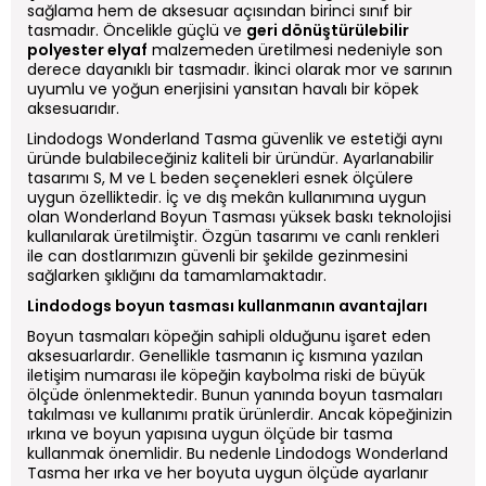
sağlama hem de aksesuar açısından birinci sınıf bir
tasmadır. Öncelikle güçlü ve
geri dönüştürülebilir
polyester elyaf
malzemeden üretilmesi nedeniyle son
derece dayanıklı bir tasmadır. İkinci olarak mor ve sarının
uyumlu ve yoğun enerjisini yansıtan havalı bir köpek
aksesuarıdır.
Lindodogs Wonderland Tasma güvenlik ve estetiği aynı
üründe bulabileceğiniz kaliteli bir üründür. Ayarlanabilir
tasarımı S, M ve L beden seçenekleri esnek ölçülere
uygun özelliktedir. İç ve dış mekân kullanımına uygun
olan Wonderland Boyun Tasması yüksek baskı teknolojisi
kullanılarak üretilmiştir. Özgün tasarımı ve canlı renkleri
ile can dostlarımızın güvenli bir şekilde gezinmesini
sağlarken şıklığını da tamamlamaktadır.
Lindodogs boyun tasması kullanmanın avantajları
Boyun tasmaları köpeğin sahipli olduğunu işaret eden
aksesuarlardır. Genellikle tasmanın iç kısmına yazılan
iletişim numarası ile köpeğin kaybolma riski de büyük
ölçüde önlenmektedir. Bunun yanında boyun tasmaları
takılması ve kullanımı pratik ürünlerdir. Ancak köpeğinizin
ırkına ve boyun yapısına uygun ölçüde bir tasma
kullanmak önemlidir. Bu nedenle Lindodogs Wonderland
Tasma her ırka ve her boyuta uygun ölçüde ayarlanır