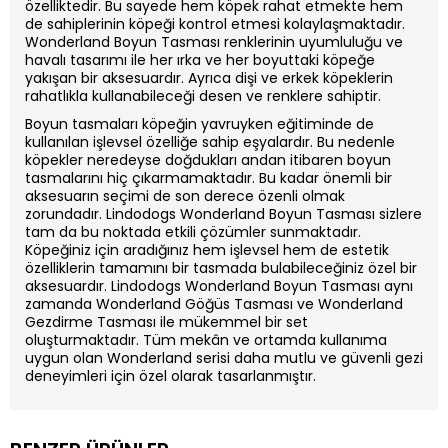
özelliktedir. Bu sayede hem köpek rahat etmekte hem
de sahiplerinin köpeği kontrol etmesi kolaylaşmaktadır.
Wonderland Boyun Tasması renklerinin uyumluluğu ve
havalı tasarımı ile her ırka ve her boyuttaki köpeğe
yakışan bir aksesuardır. Ayrıca dişi ve erkek köpeklerin
rahatlıkla kullanabileceği desen ve renklere sahiptir.
Boyun tasmaları köpeğin yavruyken eğitiminde de
kullanılan işlevsel özelliğe sahip eşyalardır. Bu nedenle
köpekler neredeyse doğdukları andan itibaren boyun
tasmalarını hiç çıkarmamaktadır. Bu kadar önemli bir
aksesuarın seçimi de son derece özenli olmak
zorundadır. Lindodogs Wonderland Boyun Tasması sizlere
tam da bu noktada etkili çözümler sunmaktadır.
Köpeğiniz için aradığınız hem işlevsel hem de estetik
özelliklerin tamamını bir tasmada bulabileceğiniz özel bir
aksesuardır. Lindodogs Wonderland Boyun Tasması aynı
zamanda Wonderland Göğüs Tasması ve Wonderland
Gezdirme Tasması ile mükemmel bir set
oluşturmaktadır. Tüm mekân ve ortamda kullanıma
uygun olan Wonderland serisi daha mutlu ve güvenli gezi
deneyimleri için özel olarak tasarlanmıştır.