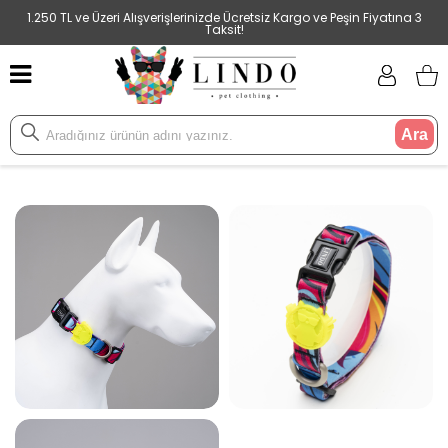
1.250 TL ve Üzeri Alışverişlerinizde Ücretsiz Kargo ve Peşin Fiyatına 3
Taksit!
Ara