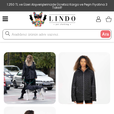
1.250 TL ve Üzeri Alışverişlerinizde Ücretsiz Kargo ve Peşin Fiyatına 3
Taksit!
Ara