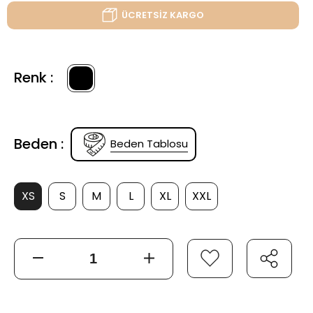
ÜCRETSİZ KARGO
Renk :
Beden :
Beden Tablosu
XS
S
M
L
XL
XXL