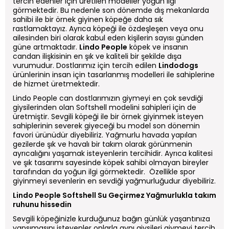
tercih edenler için üretilen modeller yoğun ilgi
görmektedir. Bu nedenle son dönemde dış mekanlarda
sahibi ile bir örnek giyinen köpeğe daha sık
rastlamaktayız. Ayrıca köpeği ile özdeşleşen veya onu
ailesinden biri olarak kabul eden kişilerin sayısı günden
güne artmaktadır.
Lindo People
köpek ve insanın
candan ilişkisinin en şık ve kaliteli bir şekilde dışa
vurumudur. Dostlarımız için tercih edilen
Lindodogs
ürünlerinin insan için tasarlanmış modelleri ile sahiplerine
de hizmet üretmektedir.
Lindo People can dostlarımızın giymeyi en çok sevdiği
giysilerinden olan Softshell modelini sahipleri için de
üretmiştir. Sevgili köpeği ile bir örnek giyinmek isteyen
sahiplerinin severek giyeceği bu model son dönemin
favori ürünüdür diyebiliriz. Yağmurlu havada yapılan
gezilerde şık ve havalı bir takım olarak görünmenin
ayrıcalığını yaşamak isteyenlerin tercihidir. Ayrıca kalitesi
ve şık tasarımı sayesinde köpek sahibi olmayan bireyler
tarafından da yoğun ilgi görmektedir. Özellikle spor
giyinmeyi sevenlerin en sevdiği yağmurluğudur diyebiliriz.
Lindo People Softshell Su Geçirmez Yağmurlukla takım
ruhunu hissedin
Sevgili köpeğinizle kurduğunuz bağın günlük yaşantınıza
yansımasını isteyenler onlarla aynı giysileri giymeyi tercih