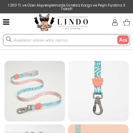
1.250 TL ve Üzeri Alışverişlerinizde Ücretsiz Kargo ve Peşin Fiyatına 3
Taksit!
Ara