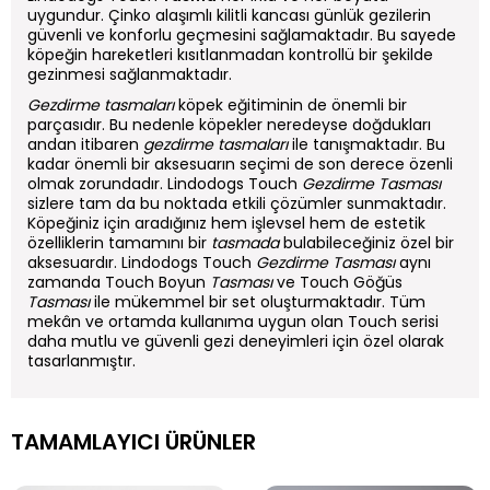
uygundur. Çinko alaşımlı kilitli kancası günlük gezilerin
güvenli ve konforlu geçmesini sağlamaktadır. Bu sayede
köpeğin hareketleri kısıtlanmadan kontrollü bir şekilde
gezinmesi sağlanmaktadır.
Gezdirme tasmaları
köpek eğitiminin de önemli bir
parçasıdır. Bu nedenle köpekler neredeyse doğdukları
andan itibaren
gezdirme tasmaları
ile tanışmaktadır. Bu
kadar önemli bir aksesuarın seçimi de son derece özenli
olmak zorundadır. Lindodogs Touch
Gezdirme Tasması
sizlere tam da bu noktada etkili çözümler sunmaktadır.
Köpeğiniz için aradığınız hem işlevsel hem de estetik
özelliklerin tamamını bir
tasmada
bulabileceğiniz özel bir
aksesuardır. Lindodogs Touch
Gezdirme Tasması
aynı
zamanda Touch Boyun
Tasması
ve Touch Göğüs
Tasması
ile mükemmel bir set oluşturmaktadır. Tüm
mekân ve ortamda kullanıma uygun olan Touch serisi
daha mutlu ve güvenli gezi deneyimleri için özel olarak
tasarlanmıştır.
TAMAMLAYICI ÜRÜNLER