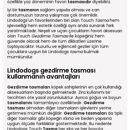
özellikle yaz döneminin favori
tasmasıdır
diyebiliriz.
İyi bir
tasmanın
sağlam yapıda olması ve can
dostumuzun tarzına yakışması çok önemlidir.
Lindodogs'un favorilerinden biri olan Touch
Tasma
hem
işlevselliği hem estetik özelliği aynı anda sunarak fark
yaratmaktadır. Neşeli ve uçarı çocukların favori aksesuarı
olan Touch
Gezdirme Tasması
ile köpeğiniz hem
güvende olacak hem de tüm dikkatleri üzerine
toplayacaktır. Huzurlu ve eğlenceli geziler için tüm
çocuklara uygun bir Lindodogs
tasma
bulmak
mümkündür.
Lindodogs gezdirme tasması
kullanmanın avantajları
Gezdirme tasmaları
köpek sahiplerinin en çok kullandığı
aksesuarların başında gelmektedir. Zira kullanımı bir
tercihten öte yasal zorunluluktur. Ayrıca göğüs ve boyun
tasmalarını
tamamlayıcı özelliktedir.
Gezdirme
tasması
olmadan diğer tasmaların işlevlerini yerine
getirmesi mümkün değildir.
Gezdirme tasmaları
da tıpkı
diğer tasmalar gibi köpeğin ırkına ve beden yapısına
uygun ölçüde farklılıklar göstermektedir. Bu nedenle
Lindodogs Touch
Tasma
her ırka ve her boyuta