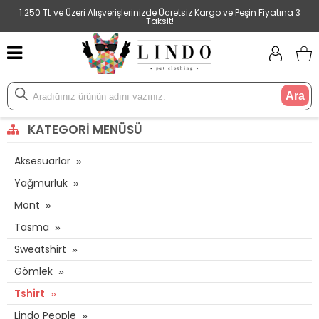
1.250 TL ve Üzeri Alışverişlerinizde Ücretsiz Kargo ve Peşin Fiyatına 3
Taksit!
Ara
KATEGORI MENÜSÜ
Aksesuarlar
Yağmurluk
Mont
Tasma
Sweatshirt
Gömlek
Tshirt
Lindo People