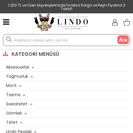
1.250 TL ve Üzeri Alışverişlerinizde Ücretsiz Kargo ve Peşin Fiyatına 3
Taksit!
Ara
KATEGORI MENÜSÜ
Aksesuarlar
Yağmurluk
Mont
Tasma
Sweatshirt
Gömlek
Tshirt
Lindo People