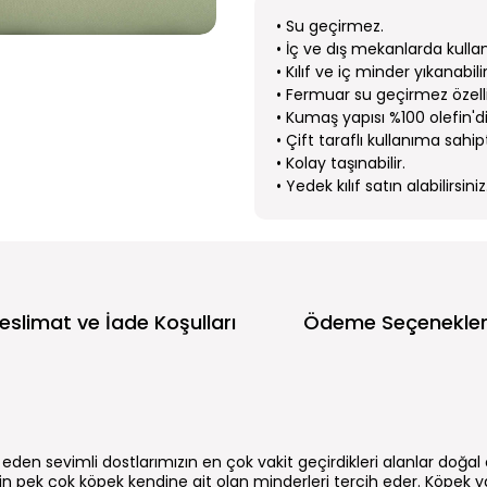
• Su geçirmez.
• İç ve dış mekanlarda kullanı
• Kılıf ve iç minder yıkanabilir
• Fermuar su geçirmez özelli
• Kumaş yapısı %100 olefin'di
• Çift taraflı kullanıma sahipti
• Kolay taşınabilir.
• Yedek kılıf satın alabilirsiniz
eslimat ve İade Koşulları
Ödeme Seçenekler
l eden sevimli dostlarımızın en çok vakit geçirdikleri alanlar doğa
pek çok köpek kendine ait olan minderleri tercih eder. Köpek yat