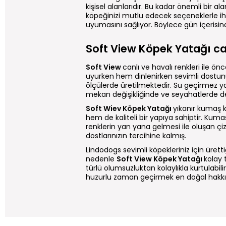
kişisel alanlarıdır. Bu kadar önemli bir
köpeğinizi mutlu edecek seçeneklerle i
uyumasını sağlıyor. Böylece gün içeris
Soft View Köpek Yatağı ca
Soft View
canlı ve havalı renkleri ile ö
uyurken hem dinlenirken sevimli dostunu
ölçülerde üretilmektedir. Su geçirmez 
mekan değişikliğinde ve seyahatlerde 
Soft Wiev Köpek Yatağı
yıkanır kumaş kı
hem de kaliteli bir yapıya sahiptir. Kumaş
renklerin yan yana gelmesi ile oluşan ç
dostlarınızın tercihine kalmış.
Lindodogs sevimli köpekleriniz için ürett
nedenle
Soft View Köpek Yatağı
kolay 
türlü olumsuzluktan kolaylıkla kurtulabil
huzurlu zaman geçirmek en doğal hakkı