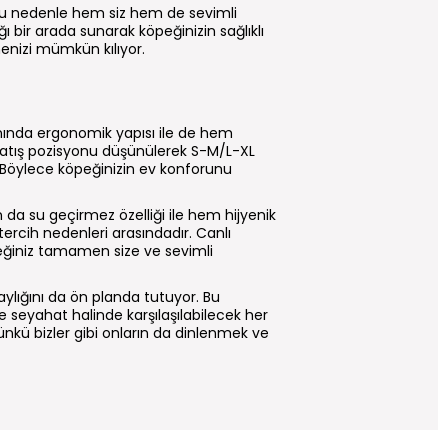
s bu nedenle hem siz hem de sevimli
ğı bir arada sunarak köpeğinizin sağlıklı
enizi mümkün kılıyor.
yanında ergonomik yapısı ile de hem
yatış pozisyonu düşünülerek S-M/L-XL
 Böylece köpeğinizin ev konforunu
ın da su geçirmez özelliği ile hem hijyenik
 tercih nedenleri arasındadır. Canlı
ceğiniz tamamen size ve sevimli
aylığını da ön planda tutuyor. Bu
ece seyahat halinde karşılaşılabilecek her
Çünkü bizler gibi onların da dinlenmek ve