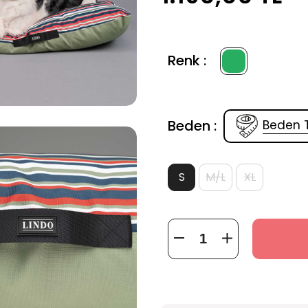
Renk :
Beden :
Beden 
S
M/L
XL