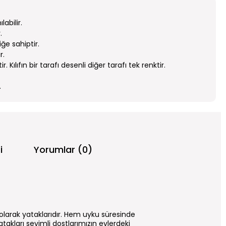
labilir.
.
ğe sahiptir.
r.
r. Kılıfın bir tarafı desenli diğer tarafı tek renktir.
.
i
Yorumlar (0)
l olarak yataklarıdır. Hem uyku süresinde
akları sevimli dostlarımızın evlerdeki