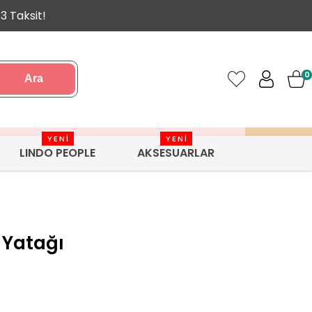
3 Taksit!
0
Ara
YENİ
YENİ
LINDO PEOPLE
AKSESUARLAR
 Yatağı