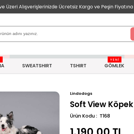
 ve Üzeri Alışverişlerinizde Ücretsiz Kargo ve Peşin Fiyatına 
İ
YENİ
MA
SWEATSHIRT
TSHIRT
GÖMLEK
Lindodogs
Soft View Köpek
Ürün Kodu : T168
1.190,00
TL