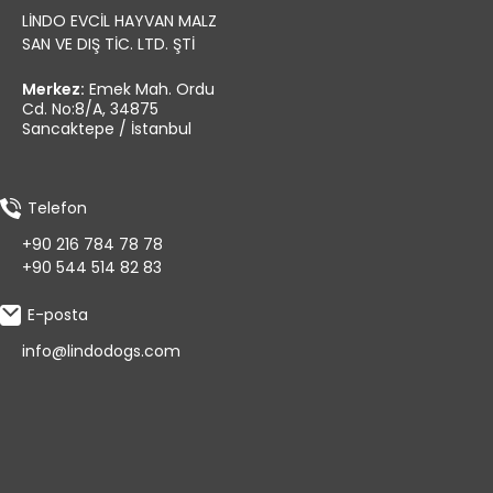
LİNDO EVCİL HAYVAN MALZ
SAN VE DIŞ TİC. LTD. ŞTİ
Merkez:
Emek Mah. Ordu
Cd. No:8/A, 34875
Sancaktepe / İstanbul
Telefon
+90 216 784 78 78
+90 544 514 82 83
E-posta
info@lindodogs.com