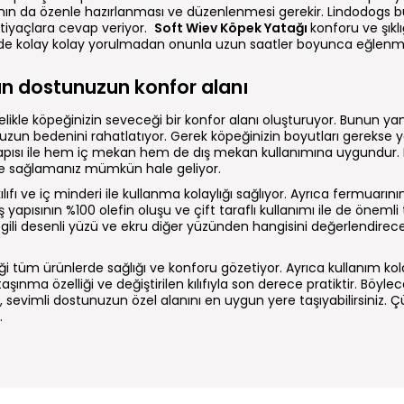
 alanın da özenle hazırlanması ve düzenlenmesi gerekir. Lindodog
htiyaçlara cevap veriyor.
Soft Wiev Köpek Yatağı
konforu ve şıklı
inde kolay kolay yorulmadan onunla uzun saatler boyunca eğlenm
n dostunuzun konfor alanı
ncelikle köpeğinizin seveceği bir konfor alanı oluşturuyor. Bunun 
zun bedenini rahatlatıyor. Gerek köpeğinizin boyutları gerekse 
yapısı ile hem iç mekan hem de dış mekan kullanımına uygundur.
de sağlamanız mümkün hale geliyor.
lıfı ve iç minderi ile kullanma kolaylığı sağlıyor. Ayrıca fermuarın
 yapısının %100 olefin oluşu ve çift taraflı kullanımı ile de önemli
izgili desenli yüzü ve ekru diğer yüzünden hangisini değerlendire
iği tüm ürünlerde sağlığı ve konforu gözetiyor. Ayrıca kullanım kol
taşınma özelliği ve değiştirilen kılıfıyla son derece pratiktir. Böyl
ir, sevimli dostunuzun özel alanını en uygun yere taşıyabilirsiniz. 
.