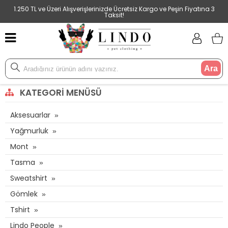
1.250 TL ve Üzeri Alışverişlerinizde Ücretsiz Kargo ve Peşin Fiyatına 3
Taksit!
Ara
KATEGORI MENÜSÜ
Aksesuarlar
Yağmurluk
Mont
Tasma
Sweatshirt
Gömlek
Tshirt
Lindo People