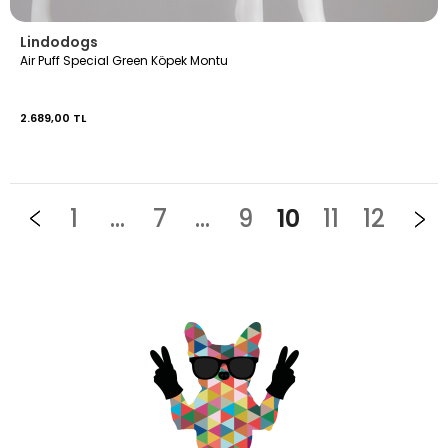
Lindodogs
Air Puff Special Green Köpek Montu
2.689,00 TL
1
...
7
...
9
10
11
12