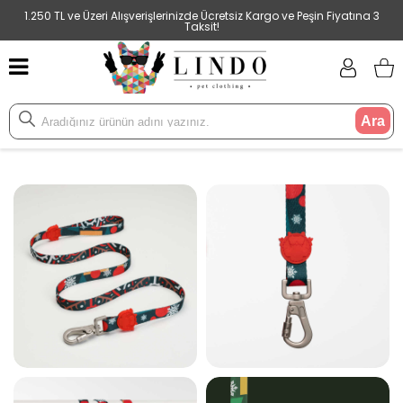
1.250 TL ve Üzeri Alışverişlerinizde Ücretsiz Kargo ve Peşin Fiyatına 3
Taksit!
Ara