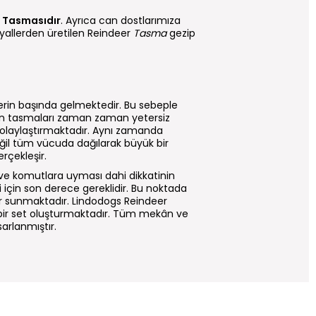
s
Tasmasıdır
. Ayrıca can dostlarımıza
ryallerden üretilen Reindeer
Tasma
gezip
klerin başında gelmektedir. Bu sebeple
un tasmaları zaman zaman yetersiz
kolaylaştırmaktadır. Aynı zamanda
eğil tüm vücuda dağılarak büyük bir
rçekleşir.
 ve komutlara uyması dahi dikkatinin
için son derece gereklidir. Bu noktada
mler sunmaktadır. Lindodogs Reindeer
ir set oluşturmaktadır. Tüm mekân ve
arlanmıştır.