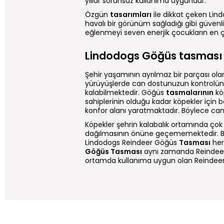
yıllar sorunsuz kullanıma uygundur.
Özgün
tasarımları
ile dikkat çeken Li
havalı bir görünüm sağladığı gibi güvenli
eğlenmeyi seven enerjik çocukların en ço
Lindodogs Göğüs tasması 
Şehir yaşamının ayrılmaz bir parçası olan
yürüyüşlerde can dostunuzun kontrolün
kalabilmektedir. Göğüs
tasmalarının
kö
sahiplerinin olduğu kadar köpekler için
konfor alanı yaratmaktadır. Böylece can d
Köpekler şehrin kalabalık ortamında çok 
dağılmasının önüne geçememektedir. Bu 
Lindodogs Reindeer Göğüs
Tasması
her
Göğüs Tasması
aynı zamanda Reindee
ortamda kullanıma uygun olan Reindeer s