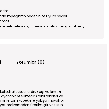
üretim
sinde köpeğinizin bedeninize uyum sağlar.
apmaz
eni bulabilmek için beden tablosuna göz atmayı
i
Yorumlar (0)
liteli aksesuarlardır. Yeşil ve kırmızı
arlanır özelliktedir. Canlı renkleri ve
rımı ile tüm köpeklere yakışan havalı bir
 elyaf malzemeden üretilmiştir ve uzun