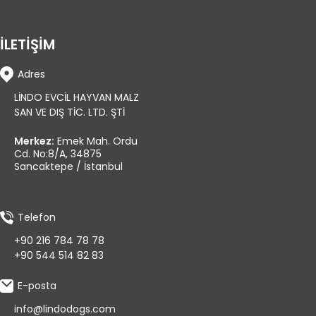
İLETİŞİM
Adres
LİNDO EVCİL HAYVAN MALZ
SAN VE DIŞ TİC. LTD. ŞTİ
Merkez:
Emek Mah. Ordu
Cd. No:8/A, 34875
Sancaktepe / İstanbul
Telefon
+90 216 784 78 78
+90 544 514 82 83
E-posta
info@lindodogs.com