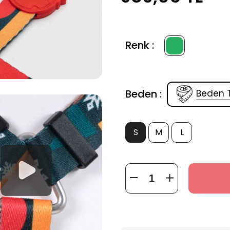
Renk :
Beden :
Beden 
S
M
L