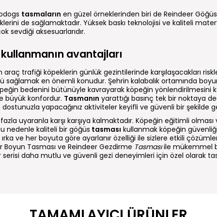
ndodogs
tasmaların
en güzel örneklerinden biri de Reindeer Göğü
klerini de sağlamaktadır. Yüksek baskı teknolojisi ve kaliteli mate
k sevdiği aksesuarlarıdır.
kullanmanın avantajları
 araç trafiği köpeklerin günlük gezintilerinde karşılaşacakları ris
ü sağlamak en önemli konudur. Şehrin kalabalık ortamında boy
peğin bedenini bütünüyle kavrayarak köpeğin yönlendirilmesini 
 be büyük konfordur.
Tasmanın
yarattığı basınç tek bir noktaya d
ostunuzla yapacağınız aktiviteler keyifli ve güvenli bir şekilde ge
fazla uyaranla karşı karşıya kalmaktadır. Köpeğin eğitimli olması
nedenle kaliteli bir göğüs
tasması
kullanmak köpeğin güvenliği 
 ırka ve her boyuta göre ayarlanır özelliği ile sizlere etkili çözü
r Boyun Tasması ve Reindeer Gezdirme
Tasması
ile mükemmel b
erisi daha mutlu ve güvenli gezi deneyimleri için özel olarak tas
TAMAMLAYICI ÜRÜNLER