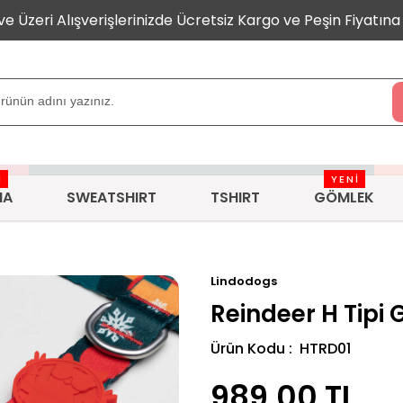
 ve Üzeri Alışverişlerinizde Ücretsiz Kargo ve Peşin Fiyatına 
İ
YENİ
MA
SWEATSHIRT
TSHIRT
GÖMLEK
Lindodogs
Reindeer H Tipi
Ürün Kodu : HTRD01
989,00
TL