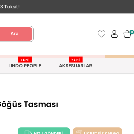
3 Taksit!
0
Ara
YENİ
YENİ
LINDO PEOPLE
AKSESUARLAR
 Göğüs Tasması
HIZLI GÖNDERİ
ÜCRETSİZ KARGO