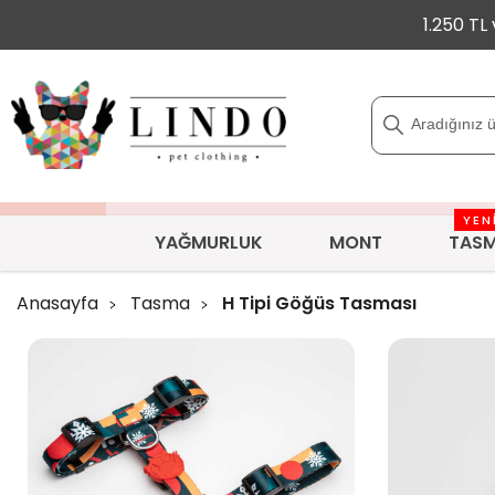
1.250 TL
YEN
YAĞMURLUK
MONT
TAS
Anasayfa
Tasma
H Tipi Göğüs Tasması