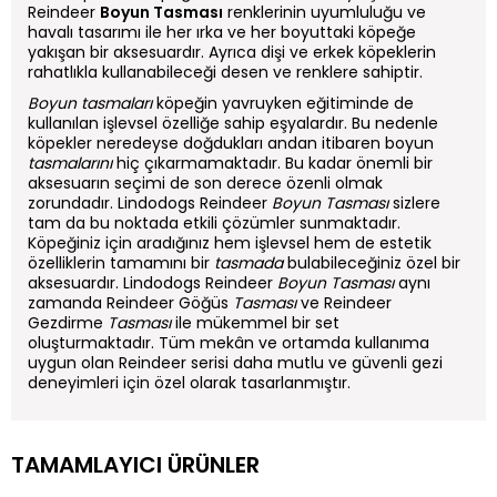
Reindeer
Boyun Tasması
renklerinin uyumluluğu ve
havalı tasarımı ile her ırka ve her boyuttaki köpeğe
yakışan bir aksesuardır. Ayrıca dişi ve erkek köpeklerin
rahatlıkla kullanabileceği desen ve renklere sahiptir.
Boyun tasmaları
köpeğin yavruyken eğitiminde de
kullanılan işlevsel özelliğe sahip eşyalardır. Bu nedenle
köpekler neredeyse doğdukları andan itibaren boyun
tasmalarını
hiç çıkarmamaktadır. Bu kadar önemli bir
aksesuarın seçimi de son derece özenli olmak
zorundadır. Lindodogs Reindeer
Boyun Tasması
sizlere
tam da bu noktada etkili çözümler sunmaktadır.
Köpeğiniz için aradığınız hem işlevsel hem de estetik
özelliklerin tamamını bir
tasmada
bulabileceğiniz özel bir
aksesuardır. Lindodogs Reindeer
Boyun Tasması
aynı
zamanda Reindeer Göğüs
Tasması
ve Reindeer
Gezdirme
Tasması
ile mükemmel bir set
oluşturmaktadır. Tüm mekân ve ortamda kullanıma
uygun olan Reindeer serisi daha mutlu ve güvenli gezi
deneyimleri için özel olarak tasarlanmıştır.
TAMAMLAYICI ÜRÜNLER