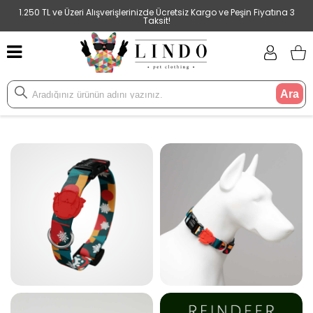
1.250 TL ve Üzeri Alışverişlerinizde Ücretsiz Kargo ve Peşin Fiyatına 3
Taksit!
Ara