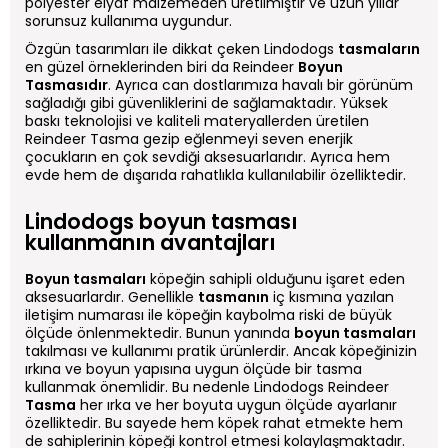
polyester elyaf malzemeden üretilmiştir ve uzun yıllar
sorunsuz kullanıma uygundur.
Özgün tasarımları ile dikkat çeken Lindodogs
tasmaların
en güzel örneklerinden biri da Reindeer
Boyun
Tasmasıdır
. Ayrıca can dostlarımıza havalı bir görünüm
sağladığı gibi güvenliklerini de sağlamaktadır. Yüksek
baskı teknolojisi ve kaliteli materyallerden üretilen
Reindeer Tasma gezip eğlenmeyi seven enerjik
çocukların en çok sevdiği aksesuarlarıdır. Ayrıca hem
evde hem de dışarıda rahatlıkla kullanılabilir özelliktedir.
Lindodogs boyun tasması
kullanmanın avantajları
Boyun tasmaları
köpeğin sahipli olduğunu işaret eden
aksesuarlardır. Genellikle
tasmanın
iç kısmına yazılan
iletişim numarası ile köpeğin kaybolma riski de büyük
ölçüde önlenmektedir. Bunun yanında
boyun tasmaları
takılması ve kullanımı pratik ürünlerdir. Ancak köpeğinizin
ırkına ve boyun yapısına uygun ölçüde bir tasma
kullanmak önemlidir. Bu nedenle Lindodogs Reindeer
Tasma
her ırka ve her boyuta uygun ölçüde ayarlanır
özelliktedir. Bu sayede hem köpek rahat etmekte hem
de sahiplerinin köpeği kontrol etmesi kolaylaşmaktadır.